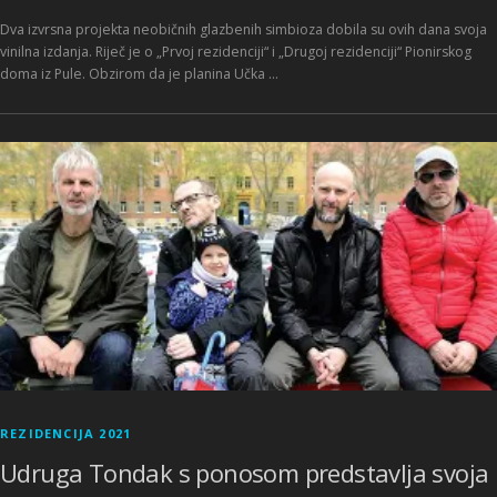
Dva izvrsna projekta neobičnih glazbenih simbioza dobila su ovih dana svoja
vinilna izdanja. Riječ je o „Prvoj rezidenciji“ i „Drugoj rezidenciji“ Pionirskog
doma iz Pule. Obzirom da je planina Učka …
REZIDENCIJA 2021
Udruga Tondak s ponosom predstavlja svoja