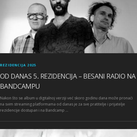
REZIDENCIJA 2025
OD DANAS 5. REZIDENCIJA – BESANI RADIO NA
BANDCAMPU
Nakon što se album u digitalnoj verziji već skoro godinu dana može pronaći
na svim streaming platformama od danas je za sve pratitelje i prijatelje
rezidencije dostupan i na Bandcamp …