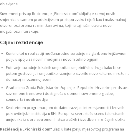
objavljena.
Suvremeni pristup Rezidencije „Pionirski dom“ uključuje razvoj novih
smjernica u samom produkcijskom pristupu zvuku i riječi kao i maksimalnoj
otvorenosti prema raznim žanrovima, koji na taj način otvara nove
mogućnosti interakcije.
Ciljevi rezidencije
Kontinuitet u realizaciji međunarodne suradnje na glazbeno-književnom
polju u spoju sa novim medijima i novom tehnologijom
Poticanje suradnje lokalnih umjetnika i umjetničkih udruga kako bi se
putem gostovanja i umjetničke razmjene stvorile nove kulturne mreže na
domaćoj i inozemnoj sceni
Građanima Grada Pule, Istarske županije i Republike Hrvatske predstaviti
suvremene trendove i dostignuća u domeni suvremene glazbe,
soundarta i novih medija
Kvalitetnom programacijom dodatno razvijati interes javnosti i krovnih
pokroviteljskih institucija u RH i Europi za sverastuću scenu talentiranih
umjetnika iz sfera suvremenih stvaralačkih i izvedbenih izričajnih oblika
Rezidencija „Pionirski dom“
ulazi u kategoriju mješovitog programa na