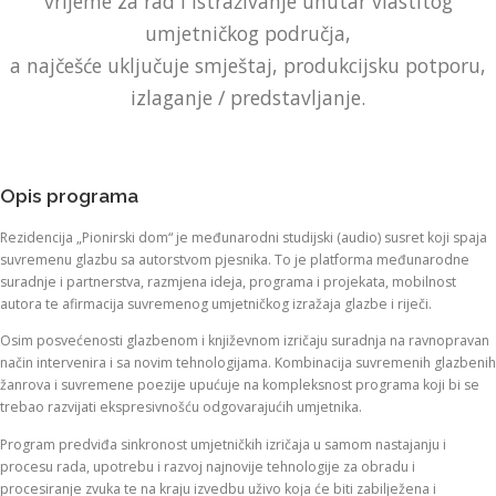
vrijeme za rad i istraživanje unutar vlastitog
umjetničkog područja,
a najčešće uključuje smještaj, produkcijsku potporu,
izlaganje / predstavljanje.
Opis programa
Rezidencija „Pionirski dom“ je međunarodni studijski (audio) susret koji spaja
suvremenu glazbu sa autorstvom pjesnika. To je platforma međunarodne
suradnje i partnerstva, razmjena ideja, programa i projekata, mobilnost
autora te afirmacija suvremenog umjetničkog izražaja glazbe i riječi.
Osim posvećenosti glazbenom i književnom izričaju suradnja na ravnopravan
način intervenira i sa novim tehnologijama. Kombinacija suvremenih glazbenih
žanrova i suvremene poezije upućuje na kompleksnost programa koji bi se
trebao razvijati ekspresivnošću odgovarajućih umjetnika.
Program predviđa sinkronost umjetničkih izričaja u samom nastajanju i
procesu rada, upotrebu i razvoj najnovije tehnologije za obradu i
procesiranje zvuka te na kraju izvedbu uživo koja će biti zabilježena i