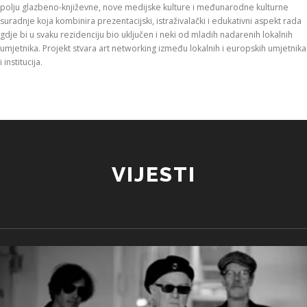
polju glazbeno-književne, nove medijske kulture i međunarodne kulturne
suradnje koja kombinira prezentacijski, istraživalački i edukativni aspekt rada
gdje bi u svaku rezidenciju bio uključen i neki od mladih nadarenih lokalnih
umjetnika. Projekt stvara art networking između lokalnih i europskih umjetnika
i institucija.
VIJESTI