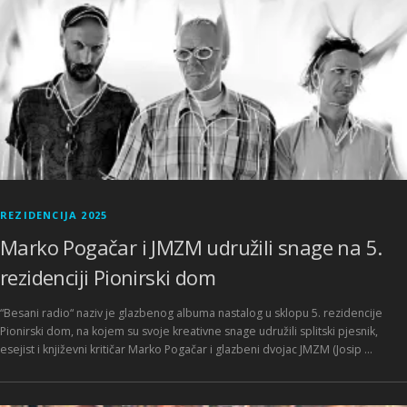
REZIDENCIJA 2025
Marko Pogačar i JMZM udružili snage na 5.
rezidenciji Pionirski dom
“Besani radio“ naziv je glazbenog albuma nastalog u sklopu 5. rezidencije
Pionirski dom, na kojem su svoje kreativne snage udružili splitski pjesnik,
esejist i književni kritičar Marko Pogačar i glazbeni dvojac JMZM (Josip …