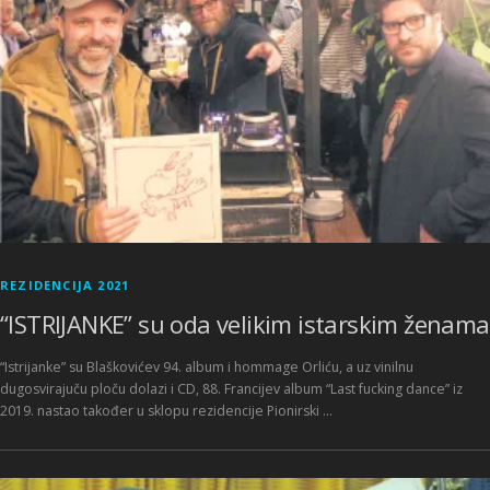
REZIDENCIJA 2021
“ISTRIJANKE” su oda velikim istarskim ženama
“Istrijanke” su Blaškovićev 94. album i hommage Orliću, a uz vinilnu
dugosvirajuču ploču dolazi i CD, 88. Francijev album “Last fucking dance” iz
2019. nastao također u sklopu rezidencije Pionirski …