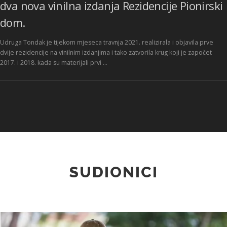
dva nova vinilna izdanja Rezidencije Pionirski
dom.
Udruga Tondak je tijekom mjeseca travnja 2021. realizirala i objavila prve
dvije rezidencije na vinilnim izdanjima i tako zatvorila krug koji je započet
2017. i 2018. kada su materijali prvi …
SUDIONICI