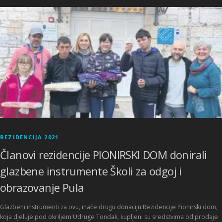
REZIDENCIJA 2021
Članovi rezidencije PIONIRSKI DOM donirali
glazbene instrumente Školi za odgoj i
obrazovanje Pula
Glazbeni instrumenti za ovu, inače drugu donaciju Rezidencije Pionirski dom,
koja djeluje pod okriljem Udruge Tondak, kupljeni su sredstvima od prodaje